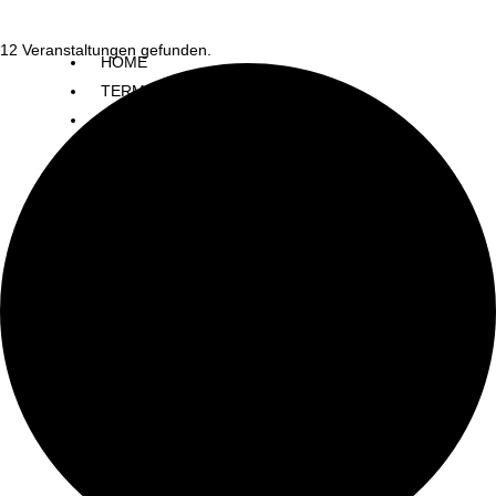
12 Veranstaltungen gefunden.
HOME
TERMINE
SCHULE
LERNEN
LEBEN
SERVICE
KONTAKT
KKS INTERN
Home
Termine
Schule
Lernen
Leben