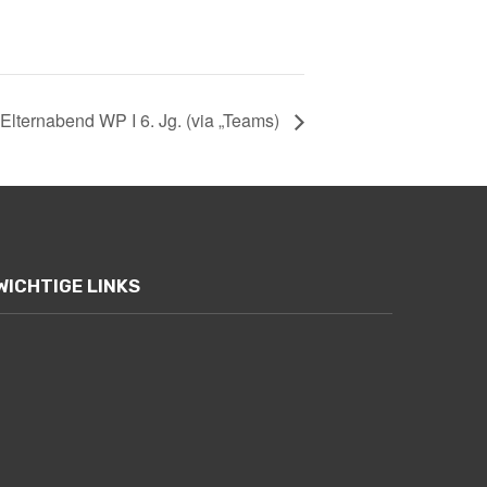
Elternabend WP I 6. Jg. (via „Teams)
WICHTIGE LINKS