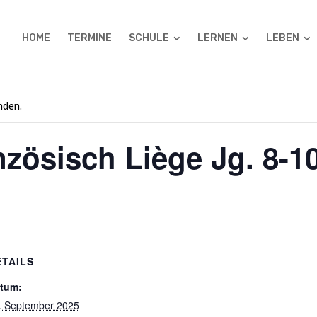
HOME
TERMINE
SCHULE
LERNEN
LEBEN
nden.
nzösisch Liège Jg. 8-1
ETAILS
tum:
. September 2025