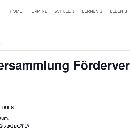
HOME
TERMINE
SCHULE
LERNEN
LEBEN
en.
ersammlung Förderver
ETAILS
tum:
 November 2025