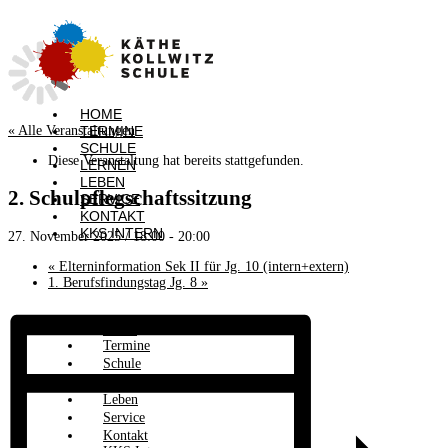
HOME
TERMINE
« Alle Veranstaltungen
SCHULE
Diese Veranstaltung hat bereits stattgefunden.
LERNEN
LEBEN
2. Schulpflegschaftssitzung
SERVICE
KONTAKT
KKS INTERN
27. November 2025 / 18:00
-
20:00
«
Elterninformation Sek II für Jg. 10 (intern+extern)
1. Berufsfindungstag Jg. 8
»
Home
Termine
Schule
Lernen
Leben
Service
Kontakt